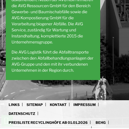
die AVG Ressourcen GmbH für den Bereich
Gewerbe- und Baumischabfälle sowie die
AVG Kompostierung GmbH für die
Verarbeitung biogener Abfälle. Die AVG
Service, zuständig für Wartung und
Instandhaltung, komplettierte 2015 die
Unternehmensgruppe.
Die AVG Logistik führt die Abfalltransporte
zwischen den Abfallbehandlungsanlagen der
AVG-Gruppe und den mit ihr verbundenen
Unternehmen in der Region durch.
LINKS
SITEMAP
KONTAKT
IMPRESSUM
DATENSCHUTZ
PREISLISTE RECYCLINGHÖFE AB 01.01.2026
BEHG