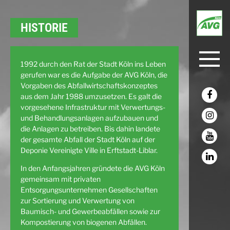
HISTORIE
1992 durch den Rat der Stadt Köln ins Leben
gerufen war es die Aufgabe der AVG Köln, die
Vorgaben des Abfallwirtschaftskonzeptes
aus dem Jahr 1988 umzusetzen. Es galt die
vorgesehene Infrastruktur mit Verwertungs-
und Behandlungsanlagen aufzubauen und
die Anlagen zu betreiben. Bis dahin landete
der gesamte Abfall der Stadt Köln auf der
Deponie Vereinigte Ville in Erftstadt-Liblar.
In den Anfangsjahren gründete die AVG Köln
gemeinsam mit privaten
Entsorgungsunternehmen Gesellschaften
zur Sortierung und Verwertung von
Baumisch- und Gewerbeabfällen sowie zur
Kompostierung von biogenen Abfällen.