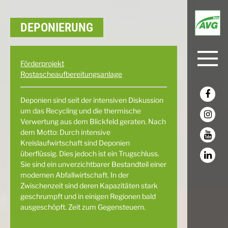
DEPO­NIERUNG
Förderprojekt
Rostascheaufbereitungsanlage
Deponien sind seit der intensiven Diskussion
um das Recycling und die thermische
Verwertung aus dem Blickfeld geraten. Nach
dem Motto: Durch intensive
Kreislaufwirtschaft sind Deponien
überflüssig. Dies jedoch ist ein Trugschluss.
Sie sind ein unverzichtbarer Bestandteil einer
modernen Abfallwirtschaft. In der
Zwischenzeit sind deren Kapazitäten stark
geschrumpft und in einigen Regionen bald
ausgeschöpft. Zeit zum Gegensteuern.