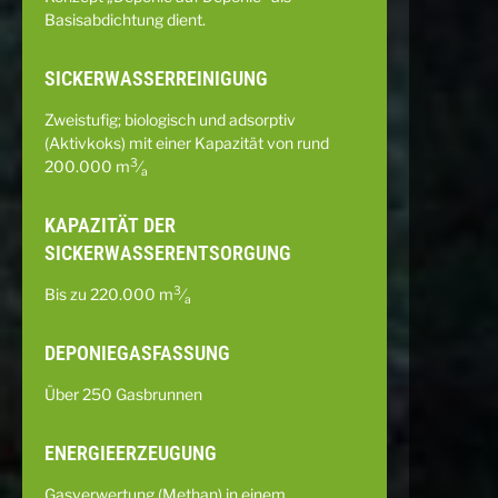
Basisabdichtung dient.
SICKERWASSERREINIGUNG
Zweistufig; biologisch und adsorptiv
(Aktivkoks) mit einer Kapazität von rund
3
200.000 m
⁄
a
KAPAZITÄT DER
SICKERWASSERENTSORGUNG
3
Bis zu 220.000 m
⁄
a
DEPONIEGASFASSUNG
Über 250 Gasbrunnen
ENERGIEERZEUGUNG
Gasverwertung (Methan) in einem