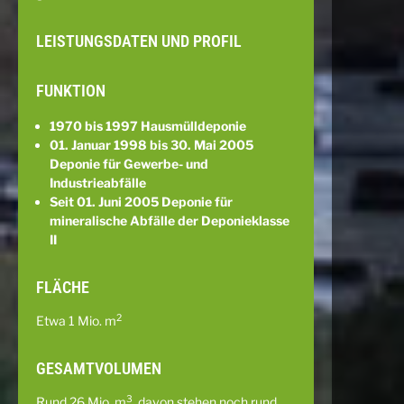
LEISTUNGSDATEN UND PROFIL
FUNKTION
1970 bis 1997 Hausmülldeponie
01. Januar 1998 bis 30. Mai 2005
Deponie für Gewerbe- und
Industrieabfälle
Seit 01. Juni 2005 Deponie für
mineralische Abfälle der Deponieklasse
II
FLÄCHE
2
Etwa 1 Mio. m
GESAMTVOLUMEN
3
Rund 26 Mio. m
, davon stehen noch rund